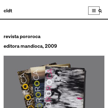
cldt
Pular
para
o
conteúdo
revista pororoca
editora mandioca, 2009