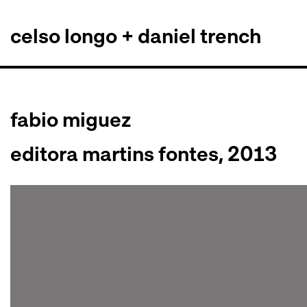
celso longo + daniel trench
Pular
para
o
conteúdo
fabio miguez
editora martins fontes, 2013