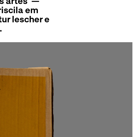
s artes’ —
riscila em
ur lescher e
.