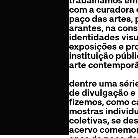
trabalhamos em
com a curadora e
paço das artes, p
arantes, na con
identidades visu
exposições e p
instituição públ
arte contempor
dentre uma séri
de divulgação e 
fizemos, como c
mostras individu
coletivas, se des
acervo comemor