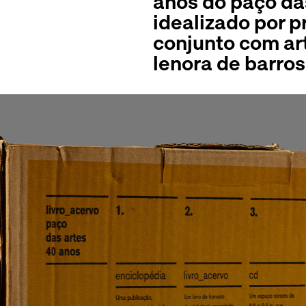
anos do paço da
idealizado por p
conjunto com art
lenora de barros