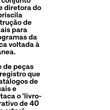
 conjunto
 diretora do
riscila
strução de
ais para
rogramas da
ica voltada à
ânea.
e de peças
registro que
atálogos de
ais e
taca o ‘livro-
ativo de 40