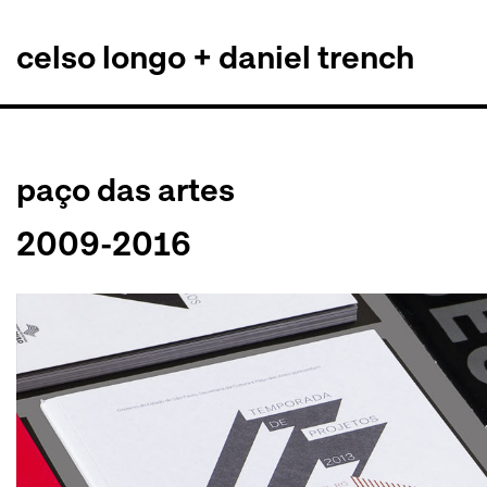
celso longo + daniel trench
Pular
para
o
conteúdo
paço das artes
2009-2016