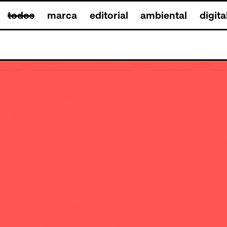
todos
marca
editorial
ambiental
digita