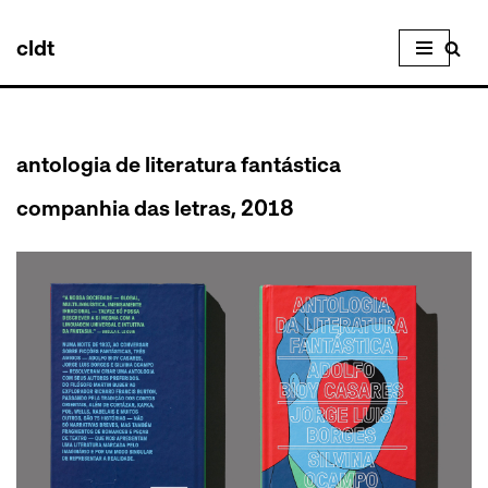
cldt
Pular
para
o
conteúdo
antologia de literatura fantástica
companhia das letras, 2018